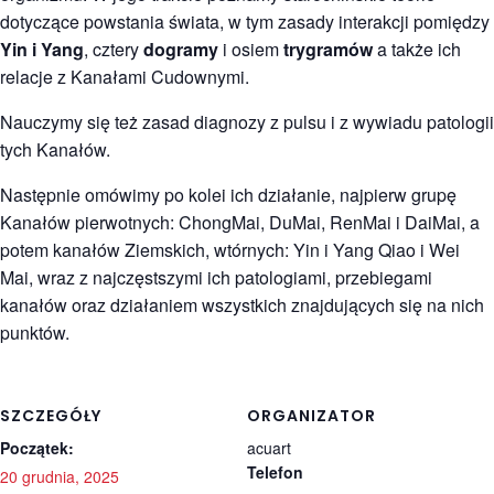
dotyczące powstania świata, w tym zasady interakcji pomiędzy
Yin i Yang
, cztery
dogramy
i osiem
trygramów
a także ich
relacje z Kanałami Cudownymi.
Nauczymy się też zasad diagnozy z pulsu i z wywiadu patologii
tych Kanałów.
Następnie omówimy po kolei ich działanie, najpierw grupę
Kanałów pierwotnych: ChongMai, DuMai, RenMai i DaiMai, a
potem kanałów Ziemskich, wtórnych: Yin i Yang Qiao i Wei
Mai, wraz z najczęstszymi ich patologiami, przebiegami
kanałów oraz działaniem wszystkich znajdujących się na nich
punktów.
SZCZEGÓŁY
ORGANIZATOR
Początek:
acuart
Telefon
20 grudnia, 2025