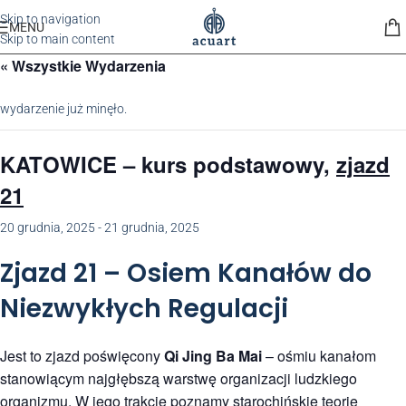
Skip to navigation
MENU
Skip to main content
« Wszystkie Wydarzenia
wydarzenie już minęło.
KATOWICE
– kurs podstawowy,
zjazd
21
20 grudnia, 2025
-
21 grudnia, 2025
Zjazd 21 – Osiem Kanałów do
Niezwykłych Regulacji
Jest to zjazd poświęcony
Qi Jing Ba Mai
– ośmiu kanałom
stanowiącym najgłębszą warstwę organizacji ludzkiego
organizmu. W jego trakcie poznamy starochińskie teorie