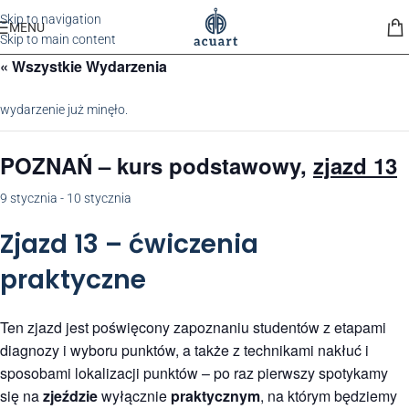
Skip to navigation
MENU
Skip to main content
« Wszystkie Wydarzenia
wydarzenie już minęło.
POZNAŃ
– kurs podstawowy,
zjazd 13
9 stycznia
-
10 stycznia
Zjazd 13 – ćwiczenia
praktyczne
Ten zjazd jest poświęcony zapoznaniu studentów z etapami
diagnozy i wyboru punktów, a także z technikami nakłuć i
sposobami lokalizacji punktów – po raz pierwszy spotykamy
się na
zjeździe
wyłącznie
praktycznym
, na którym będziemy