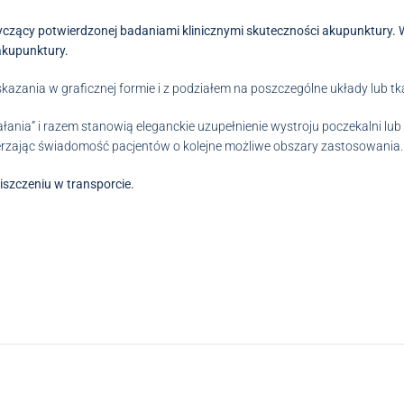
czący potwierdzonej badaniami klinicznymi skuteczności akupunktury. W
akupunktury.
azania w graficznej formie i z podziałem na poszczególne układy lub tk
ania” i razem stanowią eleganckie uzupełnienie wystroju poczekalni lu
erzając świadomość pacjentów o kolejne możliwe obszary zastosowania.
szczeniu w transporcie.