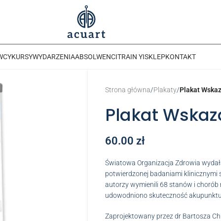
WCY
KURSY
WYDARZENIA
ABSOLWENCI
TRAIN YI
SKLEP
KONTAKT
Strona główna
/
Plakaty
/
Plakat Wska
Plakat Wskaz
60.00
zł
Światowa Organizacja Zdrowia wydała
potwierdzonej badaniami klinicznymi 
autorzy wymienili 68 stanów i chorób
udowodniono skuteczność akupunktu
Zaprojektowany przez dr Bartosza Ch