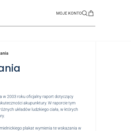
MOJE KONTO
zania
ania
 w 2003 roku oficjalny raport dotyczący
skuteczności akupunktury. W raporcie tym
 różnych układów ludzkiego ciała, w których
ry.
mielnickiego plakat wymienia te wskazania w