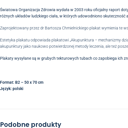
Światowa Organizacja Zdrowia wydała w 2003 roku oficjalny raport doty
różnych układów ludzkiego ciała, w których udowodniono skuteczność 
Zaprojektowany przez dr Bartosza Chmielnickiego plakat wymienia te wsk
Estetyka plakatu odpowiada plakatowi „Akupunktura – mechanizmy dział
akupunktury jako naukowo potwierdzonej metody leczenia, ale też posz
Plakaty wysyłane są w grubych tekturowych tubach co zapobiega ich zni
Format: B2 – 50 x 70 cm
Język: polski
Podobne produkty