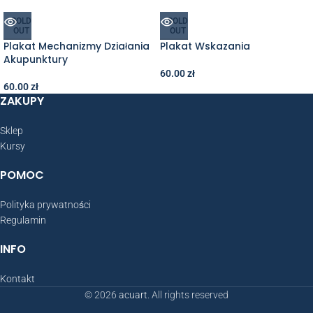
SOLD
SOLD
OUT
OUT
Plakat Mechanizmy Działania
Plakat Wskazania
Akupunktury
60.00
zł
60.00
zł
ZAKUPY
Sklep
Kursy
POMOC
Polityka prywatności
Regulamin
INFO
Kontakt
© 2026
acuart
. All rights reserved