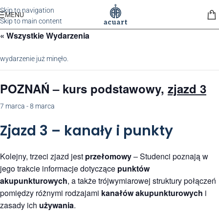
Skip to navigation
MENU
Skip to main content
« Wszystkie Wydarzenia
wydarzenie już minęło.
POZNAŃ
– kurs podstawowy,
zjazd 3
7 marca
-
8 marca
Zjazd 3 – kanały i punkty
Kolejny, trzeci zjazd jest
przełomowy
– Studenci poznają w
jego trakcie informacje dotyczące
punktów
akupunkturowych
, a także trójwymiarowej struktury połączeń
pomiędzy różnymi rodzajami
kanałów akupunkturowych
i
zasady ich
używania
.