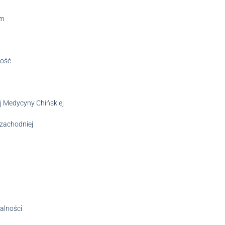
um
ność
ej Medycyny Chińskiej
 zachodniej
ualności