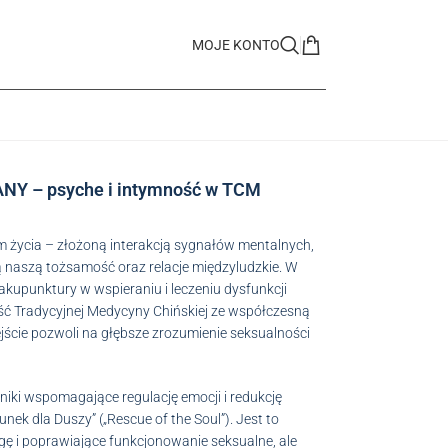
MOJE KONTO
NY – psyche i intymność w TCM
 życia – złożoną interakcją sygnałów mentalnych,
ją naszą tożsamość oraz relacje międzyludzkie. W
kupunktury w wspieraniu i leczeniu dysfunkcji
 Tradycyjnej Medycyny Chińskiej ze współczesną
ście pozwoli na głębsze zrozumienie seksualności
ki wspomagające regulację emocji i redukcję
ek dla Duszy” („Rescue of the Soul”). Jest to
gę i poprawiające funkcjonowanie seksualne, ale