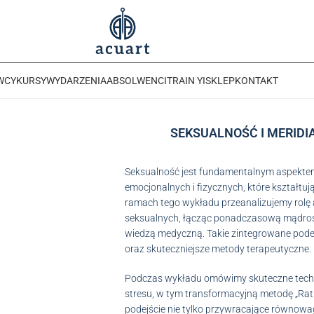
WCY
KURSY
WYDARZENIA
ABSOLWENCI
TRAIN YI
SKLEP
KONTAKT
SEKSUALNOŚĆ I MERIDIA
ANY
Seksualność jest fundamentalnym aspektem
emocjonalnych i fizycznych, które kształtu
ramach tego wykładu przeanalizujemy rolę a
seksualnych, łącząc ponadczasową mądrość
wiedzą medyczną. Takie zintegrowane podej
oraz skuteczniejsze metody terapeutyczne.
na jęz. polski
Podczas wykładu omówimy skuteczne techni
stresu, w tym transformacyjną metodę „Ratun
podejście nie tylko przywracające równowa