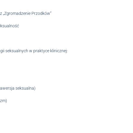
oraz „Zgromadzenie Przodków”
eksualność
gii seksualnych w praktyce klinicznej:
 awersja seksualna)
izm)