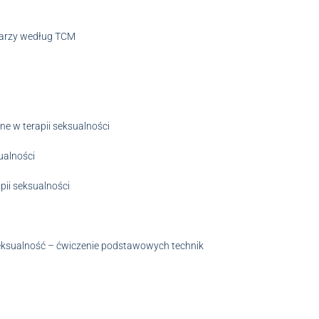
twarzy według TCM
e w terapii seksualności
ualności
pii seksualności
seksualność – ćwiczenie podstawowych technik