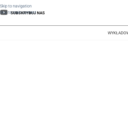
Skip to navigation
Skip to main content
SUBSKRYBUJ NAS
WYKŁADO
SEKSUALNOŚĆ I MERIDI
Informacje szczegółowe
Czas:
25-27.04.2025
Miejsce:
Katowice, ul. Klonowa 35C
Język wykładowy:
jęz. angielski, tłumaczony 
Koszt:
1850 zł