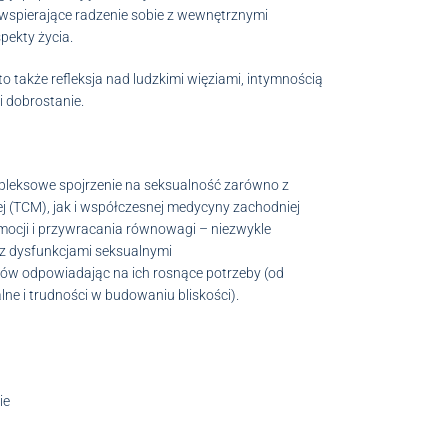
wspierające radzenie sobie z wewnętrznymi
pekty życia.
to także refleksja nad ludzkimi więziami, intymnością
i dobrostanie.
mpleksowe spojrzenie na seksualność zarówno z
j (TCM), jak i współczesnej medycyny zachodniej
 emocji i przywracania równowagi – niezwykle
 z dysfunkcjami seksualnymi
tów odpowiadając na ich rosnące potrzeby (od
lne i trudności w budowaniu bliskości).
ie