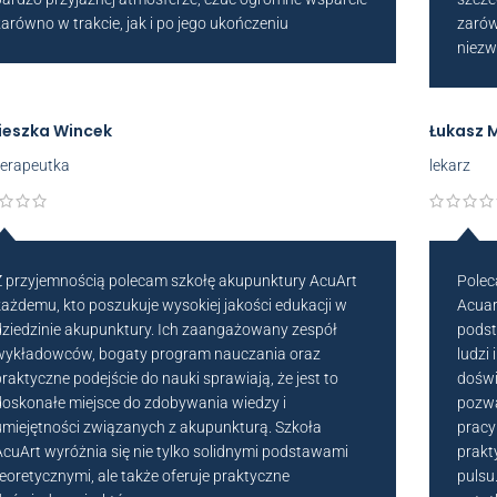
zarówno w trakcie, jak i po jego ukończeniu
zarów
niez
ieszka Wincek
Łukasz 
oterapeutka
lekarz
Z przyjemnością polecam szkołę akupunktury AcuArt
Polec
każdemu, kto poszukuje wysokiej jakości edukacji w
Acuar
dziedzinie akupunktury. Ich zaangażowany zespół
podst
wykładowców, bogaty program nauczania oraz
ludzi
praktyczne podejście do nauki sprawiają, że jest to
doświ
doskonałe miejsce do zdobywania wiedzy i
pozwa
umiejętności związanych z akupunkturą. Szkoła
pracy 
AcuArt wyróżnia się nie tylko solidnymi podstawami
prakt
teoretycznymi, ale także oferuje praktyczne
pulsu