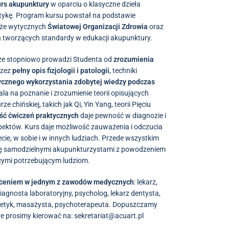
urs akupunktury
w oparciu o klasyczne dzieła
tykę. Program kursu powstał na podstawie
akże wytycznych
Światowej Organizacji Zdrowia
oraz
 tworzących standardy w edukacji akupunktury.
 że stopniowo prowadzi Studenta od
zrozumienia
rzez
pełny opis fizjologii i patologii
, techniki
ycznego wykorzystania zdobytej wiedzy podczas
la na poznanie i zrozumienie teorii opisujących
 chińskiej, takich jak Qi, Yin Yang, teorii Pięciu
ość ćwiczeń praktycznych
daje pewność w diagnozie i
aspektów. Kurs daje możliwość zauważenia i odczucia
cie, w sobie i w innych ludziach. Przede wszystkim
 się samodzielnymi akupunkturzystami z powodzeniem
cymi potrzebującym ludziom.
łceniem w jednym z zawodów medycznych
: lekarz,
agnosta laboratoryjny, psycholog, lekarz dentysta,
dietetyk, masażysta, psychoterapeuta. Dopuszczamy
e prosimy kierować na: sekretariat@acuart.pl