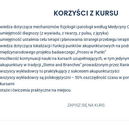
KORZYŚCI Z KURSU
wiedza dotycząca mechanizmów fizjologii i patologii według Medycyny C
umiejętność diagnozy (z wywiadu, z twarzy, z pulsu, z języka)
umiejętność ustalenia celu terapii i planowania strategii przebiegu terapii
wiedza dotycząca lokalizacji i funkcji punktów akupunkturowych na pod
międzynarodowego projektu badawczego „Prosto w Punkt”
możliwość kontynuacji nauki na kursach uzupełniających, w tym jedynym
akupunktury w tradycji „Stems and Branches” prowadzonym przez Rani
wszyscy wykładowcy to praktykujący z sukcesem akupunkturzyści
wszyscy wykładowcy są polskojęzyczni – 50% oszczędność czasu w por
kursami
staże i ćwiczenia praktyczne na miejscu
ZAPISZ SIĘ NA KURS