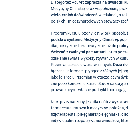
Dlatego też AcuArt zaprasza na
dwuletni k
Medycyny Chińskiej oraz współczesną prak
wieloletnich doświadczeń
w edukacji, a t
polskich i międzynarodowych stowarzyszeń
Program kursu ułożony jest w taki sposób,
podstaw systemu
Medycyny Chińskiej, pop
diagnostyczne i terapeutyczne, aż do
prakt
ćwiczeń z realnymi pacjentami.
Kurs pozwa
działanie świata wykorzystywanych w kulturze
Przemian, sześciu warstw i innych.
Duża il
łączeniu informacji płynące z różnych jej 
jakości Pięciu Przemian w otaczającym świe
zaś po zakończeniu kursu, Studenci stają
prowadzącymi własne praktyki i pomagają
Kurs przeznaczony jest dla osób z
wykszta
farmaceuta, ratownik medyczny, położna, di
fizjoterapeuta, pielęgniarz/pielęgniarka, 
indywidualne rozpatrywanie wniosków, któr