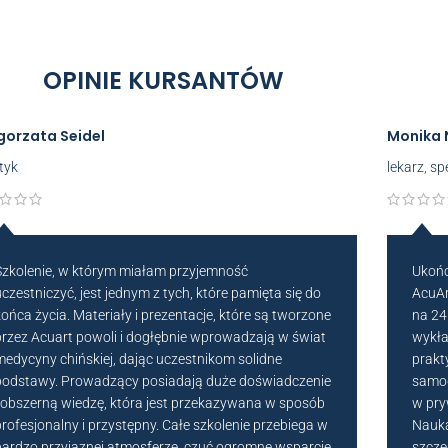
OPINIE KURSANTÓW
gorzata Seidel
Monika 
tyk
lekarz, sp
Szkolenie, w którym miałam przyjemność
Ukońc
uczestniczyć, jest jednym z tych, które pamięta się do
AcuAr
końca życia. Materiały i prezentacje, które są tworzone
na 24
przez Acuart powoli i dogłębnie wprowadzają w świat
wykła
medycyny chińskiej, dając uczestnikom solidne
prakt
podstawy. Prowadzący posiadają duże doświadczenie
samod
i obszerną wiedzę, która jest przekazywana w sposób
w pry
profesjonalny i przystępny. Całe szkolenie przebiega w
Nauka
bardzo przyjaznej atmosferze, czuć ogromne wsparcie
szcze