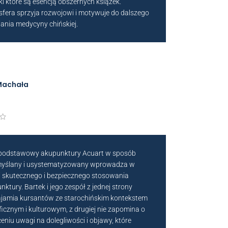
ki które są esencją obszernych książek.
fera sprzyja rozwojowi i motywuje do dalszego
iania medycyny chińskiej.
Machała
podstawowy akupunktury Acuart w sposób
yślany i usystematyzowany wprowadza w
ki skutecznego i bezpiecznego stosowania
ktury. Bartek i jego zespół z jednej strony
jamia kursantów ze starochińskim kontekstem
oficznym i kulturowym, z drugiej nie zapomina o
eniu uwagi na dolegliwości i objawy, które