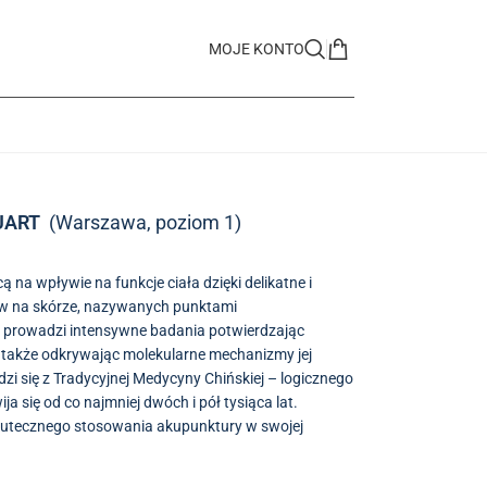
MOJE KONTO
UART
(Warszawa, poziom 1)
 na wpływie na funkcje ciała dzięki delikatne i
rów na skórze, nazywanych punktami
prowadzi intensywne badania potwierdzając
a także odkrywając molekularne mechanizmy jej
i się z Tradycyjnej Medycyny Chińskiej – logicznego
a się od co najmniej dwóch i pół tysiąca lat.
skutecznego stosowania akupunktury w swojej