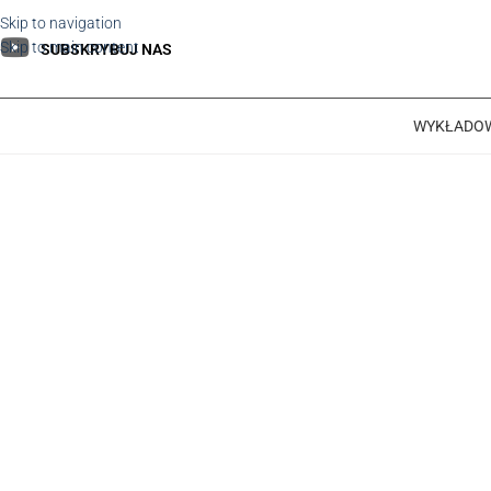
Skip to navigation
Skip to main content
SUBSKRYBUJ NAS
WYKŁADO
AKUPUNKTURA ACUAR
Informacje szczegółowe
Pełen kurs obejmuje
24 zjazdy
po
15 godzin
Miejsce:
Warszawa
Język wykładowy:
polski
Koszt:
24 raty po 11
50 PLN
każda