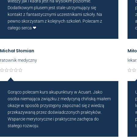
wiedzy jak i kadra jest na wysokim poziomie.
Dodatkowym plusem jest stale utrzymujący się
kontakt z fantastycznymi uczestnikami szkoły. Na
pewno skorzystam z kolejnych szkoleń. Polecam z
całego serca ❤
Michał Słomian
Mił
ratownik medyczny
leka
Gorąco polecam kurs akupunktury w Acuart. Jako
osoba niemająca związku z medycyną chińską miałem
okazje w sposób przystępny zapoznać się z wiedzą
przekazywaną przez doświadczonych praktyków.
Wsparcie merytoryczne i praktyczne zachęca do
stałego rozwoju.