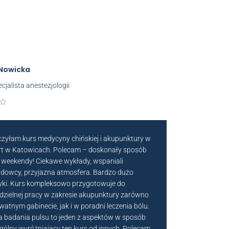
Nowicka
ecjalista anestezjologii
zyłam kurs medycyny chińskiej i akupunktury w
t w Katowicach. Polecam – doskonały sposób
 weekendy! Ciekawe wykłady, wspaniali
dowcy, przyjazna atmosfera. Bardzo dużo
yki. Kurs kompleksowo przygotowuje do
zielnej pracy w zakresie akupunktury zarówno
watnym gabinecie, jak i w poradni leczenia bólu.
 badania pulsu to jeden z aspektów w sposób
gólny wyróżniający ten kurs od innych. Polecam