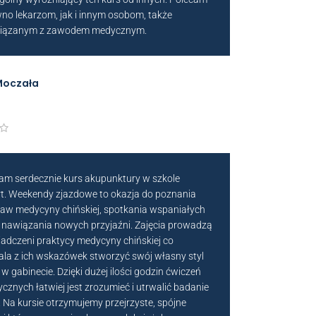
no lekarzom, jak i innym osobom, także
wiązanym z zawodem medycznym.
Moczała
am serdecznie kurs akupunktury w szkole
t. Weekendy zjazdowe to okazja do poznania
aw medycyny chińskiej, spotkania wspaniałych
 i nawiązania nowych przyjaźni. Zajęcia prowadzą
adczeni praktycy medycyny chińskiej co
la z ich wskazówek stworzyć swój własny styl
w gabinecie. Dzięki dużej ilości godzin ćwiczeń
ycznych łatwiej jest zrozumieć i utrwalić badanie
. Na kursie otrzymujemy przejrzyste, spójne