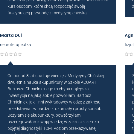
kurs osobom, które chcą rozpocząć swoją
fascynującą przygodę z medycyną chińską.
Marta Dul
Agn
neuroterapeutka
fizj
Od ponad 8 lat studiuję wiedzę z Medycyny Chińskiej i
dwuletnia nauka akupunktury w Szkole ACUART
Bartosza Chmielnickiego to chyba najlepsza
inwestycja na jaką sobie pozwoliłam. Bartosz
Chmielnicki jak i inni wykładowcy wiedzę z zakresu
przedstawiali w bardzo zrozumiały i prosty sposób.
Uczyłam się akupunktury, powtórzyłam i
uszeregowałam swoją wiedzę w zakresie szeroko
pojętej diagnostyki TCM. Poziom przekazywanej