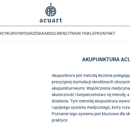
WCY
KURSY
WYDARZENIA
ABSOLWENCI
TRAIN YI
SKLEP
KONTAKT
AKUPUNKTURA AC
T
Akupunktura jest metodą leczenia polegającą
precyzyjnej stymulacji określonych obsza
akupunkturowymi. Współczesna medycyna 
każdy
skuteczność i bezpieczeństwo tej metody, 
działania. Tym niemniej akupunktura wywodz
i spójnego systemu medycznego, który rozwij
Poznanie tego systemu jest kluczowe dla 
praktyce.