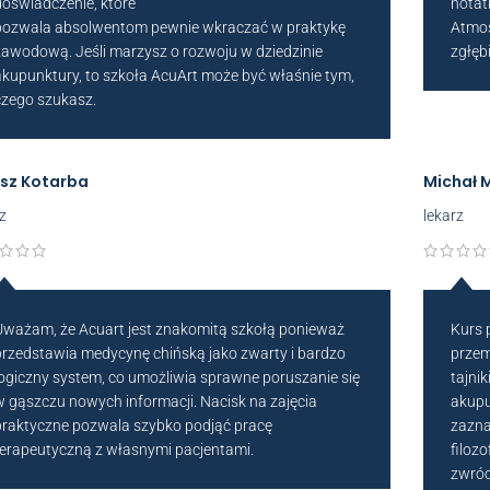
doświadczenie, które
notat
pozwala absolwentom pewnie wkraczać w praktykę
Atmos
zawodową. Jeśli marzysz o rozwoju w dziedzinie
zgłęb
akupunktury, to szkoła AcuArt może być właśnie tym,
czego szukasz.
osz Kotarba
Michał 
rz
lekarz
Uważam, że Acuart jest znakomitą szkołą ponieważ
Kurs 
przedstawia medycynę chińską jako zwarty i bardzo
przem
logiczny system, co umożliwia sprawne poruszanie się
tajni
w gąszczu nowych informacji. Nacisk na zajęcia
akupun
praktyczne pozwala szybko podjąć pracę
zazna
terapeutyczną z własnymi pacjentami.
filoz
zwróc