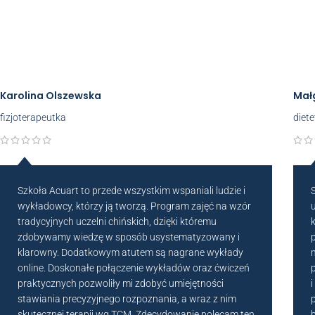
Karolina Olszewska
Mał
fizjoterapeutka
diete
Szkoła Acuart to przede wszystkim wspaniali ludzie i
wykładowcy, którzy ją tworzą. Program zajęć na wzór
tradycyjnych uczelni chińskich, dzięki któremu
zdobywamy wiedzę w sposób usystematyzowany i
klarowny. Dodatkowym atutem są nagrane wykłady
online. Doskonałe połączenie wykładów oraz ćwiczeń
praktycznych pozwoliły mi zdobyć umiejętności
stawiania precyzyjnego rozpoznania, a wraz z nim
skutecznej terapii wg TCM. Zdecydowanie polecam ten