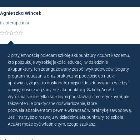
Agnieszka Wincek
fizjoterapeutka
Z przyjemnością polecam szkołę akupunktury AcuArt każdemu,
kto poszukuje wysokiej jakości edukacji w dziedzinie
akupunktury. Ich zaangażowany zespół wykładowców, bogaty
program nauczania oraz praktyczne podejście do nauki
sprawiają, że jest to doskonałe miejsce do zdobywania wiedzy i
umiejętności związanych z akupunkturą. Szkoła AcuArt
wyróżnia się nie tylko solidnymi podstawami teoretycznymi, ale
także oferuje praktyczne doświadczenie, które
pozwala absolwentom pewnie wkraczać w praktykę zawodową.
Jeśli marzysz o rozwoju w dziedzinie akupunktury, to szkoła
AcuArt może być właśnie tym, czego szukasz.