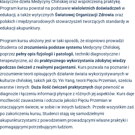
klasyczne dzieła Medycyny Chińskiej oraz współczesną praktykę.
Program kursu powstał na podstawie
wieloletnich doświadczeń
w
edukacji, a także wytycznych
Światowej Organizacji Zdrowia
oraz
polskich i międzynarodowych stowarzyszeń tworzących standardy w
edukacji akupunktury.
Program kursu ułożony jest w taki sposób, że stopniowo prowadzi
Studenta od
zrozumienia podstaw systemu
Medycyny Chińskiej,
poprzez
pełny opis fizjologii i patologii
, techniki diagnostyczne i
terapeutyczne, aż do
praktycznego wykorzystania zdobytej wiedzy
podczas ćwiczeń z realnymi pacjentami.
Kurs pozwala na poznanie i
zrozumienie teorii opisujących działanie świata wykorzystywanych w
kulturze chińskiej, takich jak Qi, Yin Yang, teorii Pięciu Przemian, sześciu
warstw i innych.
Duża ilość ćwiczeń praktycznych
daje pewność w
diagnozie i łączeniu informacji płynące z różnych jej aspektów. Kurs daje
możliwość zauważenia i odczucia jakości Pięciu Przemian w
otaczającym świecie, w sobie i w innych ludziach. Przede wszystkim zaś
po zakończeniu kursu, Studenci stają się samodzielnymi
akupunkturzystami z powodzeniem prowadzącymi własne praktyki i
pomagającymi potrzebującym ludziom.