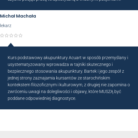
Michał Machała
lekarz
Kurs podstawowy akupunktury Acuart w sposób przemyślany i
usystematyzowany wprowadza w tajniki skutecznego i
bezpiecznego stosowania akupunktury. Bartek i jego zespół z
jednej strony zaznajamia kursantów ze starochińskim
kontekstem filozoficznym i kulturowym, z drugiej nie zapomina o
zwróceniu uwagi na dolegliwości i objawy, które MUSZĄ być
poddane odpowiedniej diagnostyce.