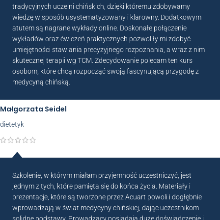
tradycyjnych uczelni chińskich, dzięki któremu zdobywamy
wiedzę w sposób usystematyzowany i klarowny. Dodatkowym
atutem są nagrane wykłady online. Doskonałe połączenie
wykładów oraz ćwiczeń praktycznych pozwoliły mi zdobyć
umiejętności stawiania precyzyjnego rozpoznania, a wraz z nim
skutecznej terapii wg TCM. Zdecydowanie polecam ten kurs
osobom, które chcą rozpocząć swoją fascynującą przygodę z
medycyną chińską.
Małgorzata Seidel
dietetyk
Szkolenie, w którym miałam przyjemność uczestniczyć, jest
jednym z tych, które pamięta się do końca życia. Materiały i
prezentacje, które są tworzone przez Acuart powoli i dogłębnie
wprowadzają w świat medycyny chińskiej, dając uczestnikom
solidne podstawy. Prowadzący posiadają duże doświadczenie i