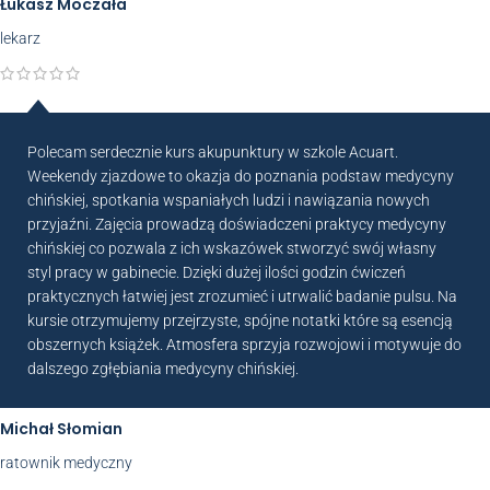
Łukasz Moczała
lekarz
Polecam serdecznie kurs akupunktury w szkole Acuart.
Weekendy zjazdowe to okazja do poznania podstaw medycyny
chińskiej, spotkania wspaniałych ludzi i nawiązania nowych
przyjaźni. Zajęcia prowadzą doświadczeni praktycy medycyny
chińskiej co pozwala z ich wskazówek stworzyć swój własny
styl pracy w gabinecie. Dzięki dużej ilości godzin ćwiczeń
praktycznych łatwiej jest zrozumieć i utrwalić badanie pulsu. Na
kursie otrzymujemy przejrzyste, spójne notatki które są esencją
obszernych książek. Atmosfera sprzyja rozwojowi i motywuje do
dalszego zgłębiania medycyny chińskiej.
Michał Słomian
ratownik medyczny