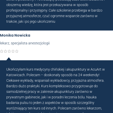
obszerną wiedzę, która jest przekazywana w sposób
profesjonalny i przystępny. Całe szkolenie przebiega w bardzo
przyjaznej atmosferze, czuć ogromne wsparcie zarówno w
trakcie, jak i po jego ukończeniu
Monika Nowicka
lekarz, specjalista anestezjologii
Ukończyłam kurs medycyny chińskiej i akupunktury w AcuArt w
Katowicach. Polecam – doskonały sposób na 24 weekendy!
Ciekawe wykłady, wspaniali wykładowcy, przyjazna atmosfera.
Bardzo dużo praktyki. Kurs kompleksowo przygotowuje do
samodzielnej pracy w zakresie akupunktury zarówno w
prywatnym gabinecie, jak i w poradni leczenia bólu. Nauka
badania pulsu to jeden z aspektów w sposób szczególny
wyróżniający ten kurs od innych. Polecam zarówno lekarzom,