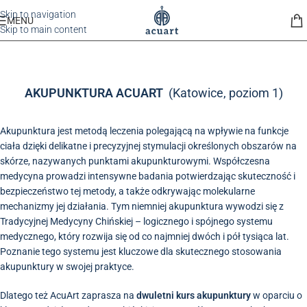
Skip to navigation
MENU
Skip to main content
AKUPUNKTURA
AKUPUNKTURA ACUART
(Katowice, poziom 1)
ACUART
Akupunktura jest metodą leczenia polegającą na wpływie na funkcje
Informacje szczegółowe
ciała dzięki delikatne i precyzyjnej stymulacji określonych obszarów na
Pełen kurs obejmuje
24 zjazdy
po
15 godzin
skórze, nazywanych punktami akupunkturowymi. Współczesna
medycyna prowadzi intensywne badania potwierdzając skuteczność i
każdy
bezpieczeństwo tej metody, a także odkrywając molekularne
Miejsce:
Katowice, ul. Klonowa 35C
mechanizmy jej działania. Tym niemniej akupunktura wywodzi się z
Tradycyjnej Medycyny Chińskiej – logicznego i spójnego systemu
Język wykładowy:
polski
medycznego, który rozwija się od co najmniej dwóch i pół tysiąca lat.
Koszt:
24 raty po 11
50 PLN
każda
Poznanie tego systemu jest kluczowe dla skutecznego stosowania
akupunktury w swojej praktyce.
Dlatego też AcuArt zaprasza na
dwuletni kurs akupunktury
w oparciu o