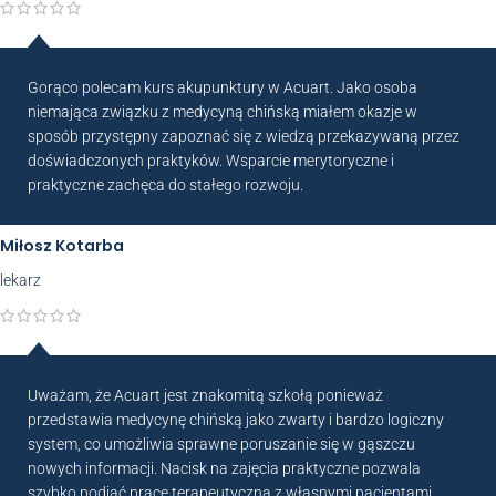
Gorąco polecam kurs akupunktury w Acuart. Jako osoba
niemająca związku z medycyną chińską miałem okazje w
sposób przystępny zapoznać się z wiedzą przekazywaną przez
doświadczonych praktyków. Wsparcie merytoryczne i
praktyczne zachęca do stałego rozwoju.
Miłosz Kotarba
lekarz
Uważam, że Acuart jest znakomitą szkołą ponieważ
przedstawia medycynę chińską jako zwarty i bardzo logiczny
system, co umożliwia sprawne poruszanie się w gąszczu
nowych informacji. Nacisk na zajęcia praktyczne pozwala
szybko podjąć pracę terapeutyczną z własnymi pacjentami.