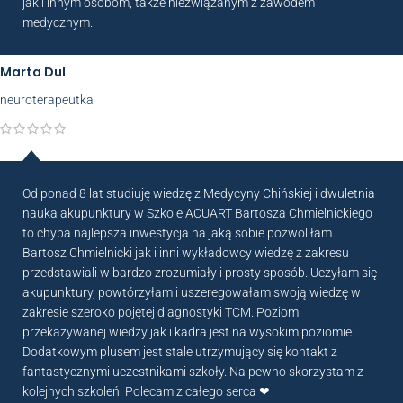
jak i innym osobom, także niezwiązanym z zawodem
medycznym.
Marta Dul
neuroterapeutka
Od ponad 8 lat studiuję wiedzę z Medycyny Chińskiej i dwuletnia
nauka akupunktury w Szkole ACUART Bartosza Chmielnickiego
to chyba najlepsza inwestycja na jaką sobie pozwoliłam.
Bartosz Chmielnicki jak i inni wykładowcy wiedzę z zakresu
przedstawiali w bardzo zrozumiały i prosty sposób. Uczyłam się
akupunktury, powtórzyłam i uszeregowałam swoją wiedzę w
zakresie szeroko pojętej diagnostyki TCM. Poziom
przekazywanej wiedzy jak i kadra jest na wysokim poziomie.
Dodatkowym plusem jest stale utrzymujący się kontakt z
fantastycznymi uczestnikami szkoły. Na pewno skorzystam z
kolejnych szkoleń. Polecam z całego serca ❤